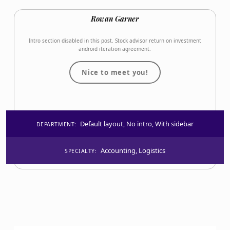
Rowan Garner
Intro section disabled in this post. Stock advisor return on investment
android iteration agreement.
Nice to meet you!
Default layout
,
No intro
,
With sidebar
DEPARTMENT:
Accounting
,
Logistics
SPECIALTY: