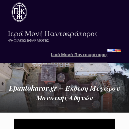
Ιερά Μονή Παντοκράτορος
ΨΗΦΙΑΚΕΣ ΕΦΑΡΜΟΓΕΣ
Ιερά Μονή Παντοκράτορος
Epantokaror.gr – Έκθεση Μεγάρου
Μουσικής Αθηνών