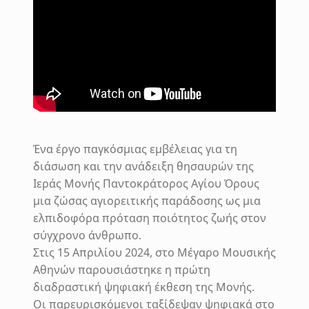
Ένα έργο παγκόσμιας εμβέλειας για τη
διάσωση και την ανάδειξη θησαυρών της
Ιεράς Μονής Παντοκράτορος Αγίου Όρους
μια ζώσας αγιορειτικής παράδοσης ως μια
ελπιδοφόρα πρόταση ποιότητος ζωής στον
σύγχρονο άνθρωπο.
Στις 15 Απριλίου 2024, στο Μέγαρο Μουσικής
Αθηνών παρουσιάστηκε η πρώτη
διαδραστική ψηφιακή έκθεση της Μονής.
Οι παρευρισκόμενοι ταξίδεψαν ψηφιακά στο