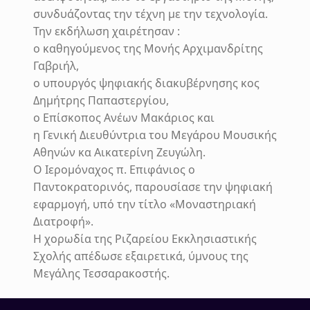
συνδυάζοντας την τέχνη με την τεχνολογία.
Την εκδήλωση χαιρέτησαν :
ο καθηγούμενος της Μονής Αρχιμανδρίτης
Γαβριήλ,
ο υπουργός ψηφιακής διακυβέρνησης κος
Δημήτρης Παπαστεργίου,
ο Επίσκοπος Ανέων Μακάριος και
η Γενική Διευθύντρια του Μεγάρου Μουσικής
Αθηνών κα Αικατερίνη Ζευγώλη.
Ο Ιερομόναχος π. Επιφάνιος ο
Παντοκρατορινός, παρουσίασε την ψηφιακή
εφαρμογή, υπό την τίτλο «Μοναστηριακή
Διατροφή».
Η χορωδία της Ριζαρείου Εκκλησιαστικής
Σχολής απέδωσε εξαιρετικά, ύμνους της
Μεγάλης Τεσσαρακοστής.
Skip back to main navigation