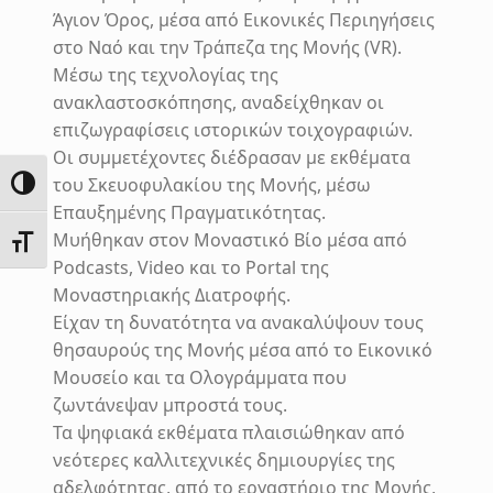
Άγιον Όρος, μέσα από Εικονικές Περιηγήσεις
στο Ναό και την Τράπεζα της Μονής (VR).
Μέσω της τεχνολογίας της
ανακλαστοσκόπησης, αναδείχθηκαν οι
επιζωγραφίσεις ιστορικών τοιχογραφιών.
Οι συμμετέχοντες διέδρασαν με εκθέματα
του Σκευοφυλακίου της Μονής, μέσω
ΕΝΑΛΛΑΓΉ ΥΨΗΛΉΣ ΑΝΤΊΘΕΣΗΣ
Επαυξημένης Πραγματικότητας.
Μυήθηκαν στον Μοναστικό Βίο μέσα από
ΕΝΑΛΛΑΓΉ ΜΕΓΈΘΟΥΣ ΓΡΑΜΜΆΤΩΝ
Podcasts, Video και το Portal της
Μοναστηριακής Διατροφής.
Είχαν τη δυνατότητα να ανακαλύψουν τους
θησαυρούς της Μονής μέσα από το Εικονικό
Μουσείο και τα Ολογράμματα που
ζωντάνεψαν μπροστά τους.
Τα ψηφιακά εκθέματα πλαισιώθηκαν από
νεότερες καλλιτεχνικές δημιουργίες της
αδελφότητας, από το εργαστήριο της Μονής,