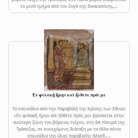
το μισό τμήμα από τον Ζυγό της δικαιοσύνης,…
Ἐν φυλακῇ ἤμην καὶ ἤλθετε πρός με
Το επεισόδιο από την Παραβολή της Κρίσης των Εθνών
«Ἐν φυλακῇ ἤμην καὶ ἤλθετε πρός με» βρίσκεται στην
ανώτερη ζώνη του βόρειου τοίχου, στη ΒΑ πλευρά της
Τράπεζας, σε συνεχόμενη διάταξη με τα άλλα πέντε
επεισόδια της ίδιας παραβολής (Ματθ.,…