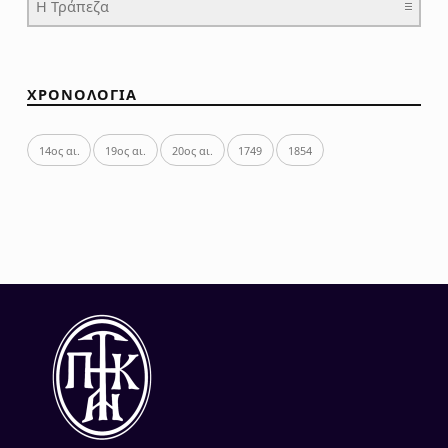
ΧΡΟΝΟΛΟΓΙΑ
14ος αι.
19ος αι.
20ος αι.
1749
1854