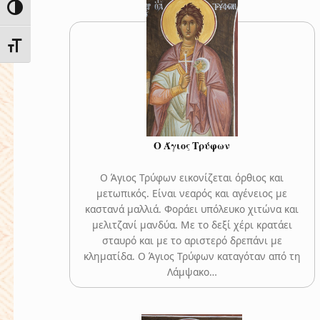
ΕΝΑΛΛΑΓΉ ΥΨΗΛΉΣ ΑΝΤΊΘΕΣΗΣ
ΕΝΑΛΛΑΓΉ ΜΕΓΈΘΟΥΣ ΓΡΑΜΜΆΤΩΝ
Ο Άγιος Τρύφων
Ο Άγιος Τρύφων εικονίζεται όρθιος και
μετωπικός. Είναι νεαρός και αγένειος με
καστανά μαλλιά. Φοράει υπόλευκο χιτώνα και
μελιτζανί μανδύα. Με το δεξί χέρι κρατάει
σταυρό και με το αριστερό δρεπάνι με
κληματίδα. O Άγιος Τρύφων καταγόταν από τη
Λάμψακο…