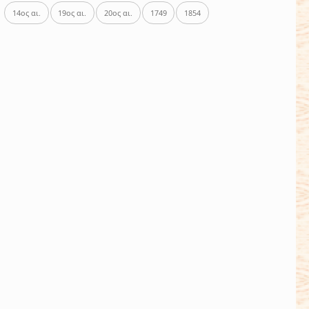
14ος αι.
19ος αι.
20ος αι.
1749
1854