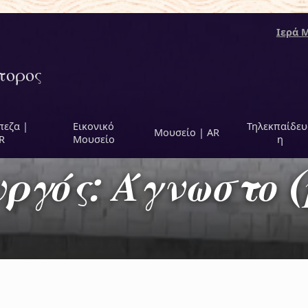
Ιερά 
τορος
πεζα |
Εικονικό
Τηλεκπαίδευ
Μουσείο | AR
R
Μουσείο
η
ργός: Άγνωστο (