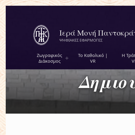
Ιερά Μονή Παντοκρά
ΨΗΦΙΑΚΕΣ ΕΦΑΡΜΟΓΕΣ
Ζωγραφικός
Το Καθολικό |
Η Τρά
Διάκοσμος
VR
V
Δημιου