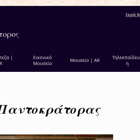
Ιερά 
τορος
πεζα |
Εικονικό
Τηλεκπαίδευ
Μουσείο | AR
R
Μουσείο
η
 Παντοκράτορας