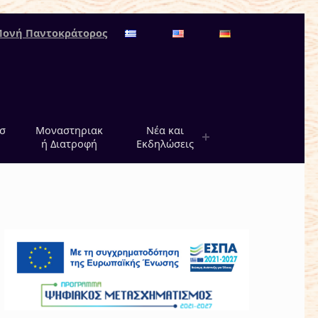
Μονή Παντοκράτορος
σ
Μοναστηριακ
Νέα και
ή Διατροφή
Εκδηλώσεις