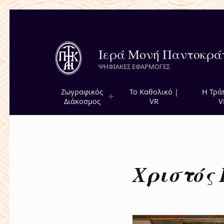
Ιερά Μονή Παντοκρά
ΨΗΦΙΑΚΕΣ ΕΦΑΡΜΟΓΕΣ
Ζωγραφικός
Το Καθολικό |
Η Τρά
Διάκοσμος
VR
V
Χριστός