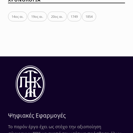
14ος αι.
19ος αι.
20ος αι.
1749
1854
Ψηφιακές Εφαρμογές
Το παρόν έργο έχει ως στόχο την αξιοποίηση