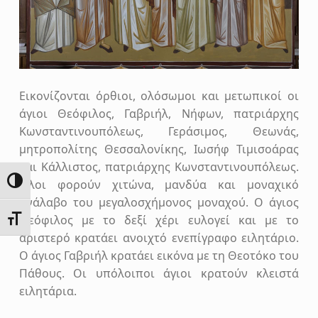
Εικονίζονται όρθιοι, ολόσωμοι και μετωπικοί οι
άγιοι Θεόφιλος, Γαβριήλ, Νήφων, πατριάρχης
Κωνσταντινουπόλεως, Γεράσιμος, Θεωνάς,
μητροπολίτης Θεσσαλονίκης, Ιωσήφ Τιμισοάρας
και Κάλλιστος, πατριάρχης Κωνσταντινουπόλεως.
ΕΝΑΛΛΑΓΉ ΥΨΗΛΉΣ ΑΝΤΊΘΕΣΗΣ
Όλοι φορούν χιτώνα, μανδύα και μοναχικό
ανάλαβο του μεγαλοσχήμονος μοναχού. Ο άγιος
Θεόφιλος με το δεξί χέρι ευλογεί και με το
ΕΝΑΛΛΑΓΉ ΜΕΓΈΘΟΥΣ ΓΡΑΜΜΆΤΩΝ
αριστερό κρατάει ανοιχτό ενεπίγραφο ειλητάριο.
Ο άγιος Γαβριήλ κρατάει εικόνα με τη Θεοτόκο του
Πάθους. Οι υπόλοιποι άγιοι κρατούν κλειστά
ειλητάρια.
Skip back to main navigation