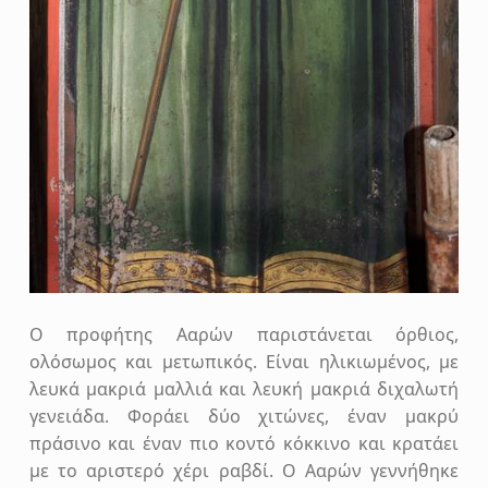
Ο προφήτης Ααρών παριστάνεται όρθιος,
ολόσωμος και μετωπικός. Είναι ηλικιωμένος, με
λευκά μακριά μαλλιά και λευκή μακριά διχαλωτή
γενειάδα. Φοράει δύο χιτώνες, έναν μακρύ
πράσινο και έναν πιο κοντό κόκκινο και κρατάει
με το αριστερό χέρι ραβδί. Ο Ααρών γεννήθηκε